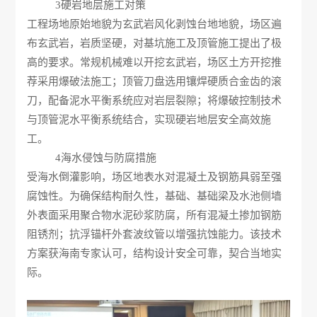
3
硬岩地层施工对策
工程场地原始地貌为玄武岩风化剥蚀台地地貌，场区遍
布玄武岩，岩质坚硬，对基坑施工及顶管施工提出了极
高的要求。常规机械难以开挖玄武岩，场区土方开挖推
荐采用爆破法施工；顶管刀盘选用镶焊硬质合金齿的滚
刀，配备泥水平衡系统应对岩层裂隙；将爆破控制技术
与顶管泥水平衡系统结合，实现硬岩地层安全高效施
工。
4
海水侵蚀与防腐措施
受海水倒灌影响，场区地表水对混凝土及钢筋具弱至强
腐蚀性。为确保结构耐久性，基础、基础梁及水池侧墙
外表面采用聚合物水泥砂浆防腐，所有混凝土掺加钢筋
阻锈剂；抗浮锚杆外套波纹管以增强抗蚀能力。该技术
方案获海南专家认可，结构设计安全可靠，契合当地实
际。