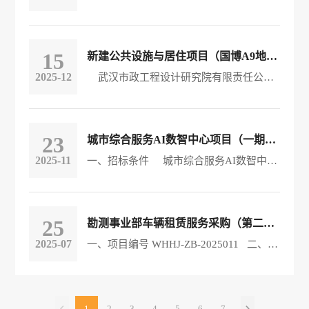
15
新建公共设施与居住项目（国博A9地块）（西区）项目技术咨询服务询价通知
2025-12
武汉市政工程设计研究院有限责任公司拟对 新建公共设施与居住项目（国博A9地块）（西区）项目技术咨询服务进行询价采购，欢迎符合资格的投标人报名参加投标。 一、项目概况 1、采购项目名称：新建公共设施与居住项目（国博A9地块）（西区）项目 2、采购内容： 技术咨询服务 。 3、采购预算： 28万元 。 二、资格条件： 1.符合《政府采购法》第二十二条规定的条件； （1）具有独立承担民事责任的能力； （2）具有良好的商业信誉和健全的财务会计制度； （3）具有履行合同所必需的设备和专业技术能力；
23
城市综合服务AI数智中心项目（一期）-设备采购（图形服务器、制冷等设备）项目招标
2025-11
一、招标条件 城市综合服务AI数智中心项目（一期）-设备采购（图形服务器、制冷等设备）项目前期工作已完成，具备招标条件。现武汉市宏建基础设施建设有限公司受武汉市政工程设计研究院有限责任公司委托，现对城市综合服务AI数智中心项目（一期）-设备采购（图形服务器、制冷等设备）项目进行邀请招标。 二、项目基本情况 1、项目编号：WHHJ-ZB-2025031 2、项目名称：城市综合服务AI数智中心项目（一期）-设备采购（图形服务器、制冷等设备） 3、采购方式：邀请招标 4、采购预算：183.98万元 5、最高限价：183.98万元，报价
25
勘测事业部车辆租赁服务采购（第二次） 中标公示
2025-07
一、项目编号 WHHJ-ZB-2025011 二、项目名称 勘测事业部车辆租赁服务采购（第二次） 三、招标方式 公开招标 四、定标情况 服务类 名称：勘测事业部车辆租赁服务采购（第二次） 中标人：武汉鸿鑫出行服务有限公司、湖北安联达汽车服务有限责任公司联合体 中标金额：105.6万元/年 合同履行期限：1年。服务合同按一年一签，年终对其进行服务质量考核通过后，可续签合同，最多续签两次。 项目负责人：
1
2
3
4
5
6
7