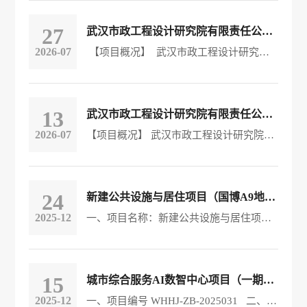
27
武汉市政工程设计研究院有限责任公司职工补充医疗保险服务采购项目招标公告
2026-07
【项目概况】 武汉市政工程设计研究院有限责任公司职工补充医疗保险服务采购项目的潜在投标人请于2026年7月28日至2026年8月3日，将相关纸质版报名资料递交至本公告指定地址武汉市宏建基础设施建设有限公司（地址：武汉市江汉区常青路40号）获取招标文件，并于2026年8月17日14点30分（北京时间）前递交投标文件至本公告地址武汉市宏建基础设施建设有限公司（武汉市江汉区常青路40号）。 一、项目基本情况 1、项目编号：WHHJ-ZB-2026026 2、采购计划备案号： / &nbs
13
武汉市政工程设计研究院有限责任公司2026年度职工体检服务项目 封闭式框架协议征集公告
2026-07
【项目概况】 武汉市政工程设计研究院有限责任公司2026年度职工体检服务项目封闭式框架协议的潜在供应商在武汉市政工程设计研究院有限责任公司（武汉市江汉区常青路45号1-5层）获取征集文件，并于2026年08月3日9点30分（北京时间）前递交响应文件。 一、项目基本情况 1、项目名称：武汉市政工程设计研究院有限责任公司2026年度职工体检服务项目封闭式框架协议 2、采购方式：公开招标 3、预算金额：70万/年 4、采购需求：通过公开招标选择3家符合招标要求的投标
24
新建公共设施与居住项目（国博A9地块）（西区）项目技术咨询服务中标（成交）结果公告
2025-12
一、项目名称：新建公共设施与居住项目（国博A9地块）（西区）项目技术咨询服务 二、招标方式 询价 三、中标（成交）信息 供应商名称：中信建筑设计研究总院有限公司 中标（成交）金额：250000.00元 服务类 名称：新建公共设施与居住项目（国博A9地块）（西区）项目技术咨询服务 服务范围：技术咨询服务 四、评审专家名单 胡湘晖、张庚华、孔彩霞 五、评审信息 1、评审
15
城市综合服务AI数智中心项目（一期）-设备采购（图形服务器、制冷等设备）中标（成交）结果公告
2025-12
一、项目编号 WHHJ-ZB-2025031 二、项目名称 城市综合服务AI数智中心项目（一期）-设备采购（图形服务器、制冷等设备） 三、招标方式 邀请招标 四、中标（成交）信息 供应商名称：新长城科技有限公司 中标（成交）金额：1830578.00元 货物类 名称：城市综合服务AI数智中心项目（一期）-设备采购（图形服务器、制冷等设备）服务范围：城市综合服务AI数智中心项目（一期）-设备采购（图形服务器、制冷等设备），详见