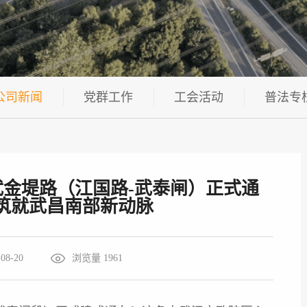
公司新闻
党群工作
工会活动
普法专
武金堤路（江国路-武泰闸）正式通
筑就武昌南部新动脉
8-20
浏览量 1961