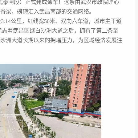
武泰闸段）正式建成通车！这条由武汉市政院匠心
市脊梁，磅礴汇入武昌南部的交通网络。
.14公里，红线宽50米、双向六车道，城市主干道
，标志着武昌区继白沙洲大道之后，拥有了第二条至
白沙洲大道长期以来的拥堵压力，为区域经济发展注