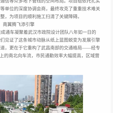
、通信等众多地下管线的空间布局。项目组依托扎实
设等单位的深度协调会商，最终攻克了重重技术难关
调整，为项目的顺利施工扫清了关键障碍。
，南翼腾飞添引擎
成通车凝聚着武汉市政院设计团队八年如一日的
我们见证了这条城市动脉从纸上蓝图蜕变为发展引擎
干道，更在于它重构了武昌南部的交通格局——经专
以上的南北向车流，市民通勤效率大幅提高，区域营