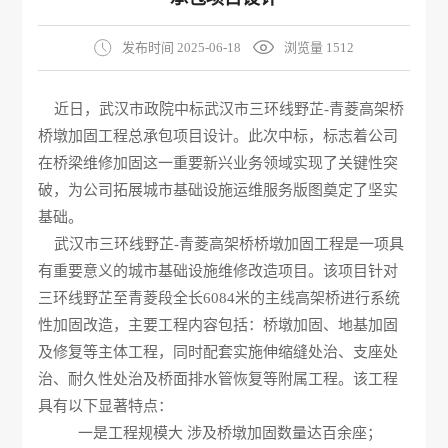
发布时间 2025-06-18
浏览量 1512
近日，武汉市政院中标武汉市三环线野芷-青菱高架桥
桥墩加固工程总承包项目设计。此次中标，标志着公司
在桥梁维修加固这一重要新兴业务领域实现了关键性突
破，为公司拓展城市基础设施运维服务版图奠定了坚实
基础。
武汉市三环线野芷-青菱高架桥桥墩加固工程是一项具
有重要意义的城市基础设施维修改造项目。该项目针对
三环线野芷至青菱段全长6084米的主线高架桥进行系统
性加固改造，主要工程内容包括：桥墩加固、地基加固
及修复等主体工程，同时配套实施伸缩缝处治、支座处
治、耐久性处治及桥面排水管恢复等附属工程。该工程
具有以下显著特点：
一是工程规模大 涉及桥墩加固数量达百余座；