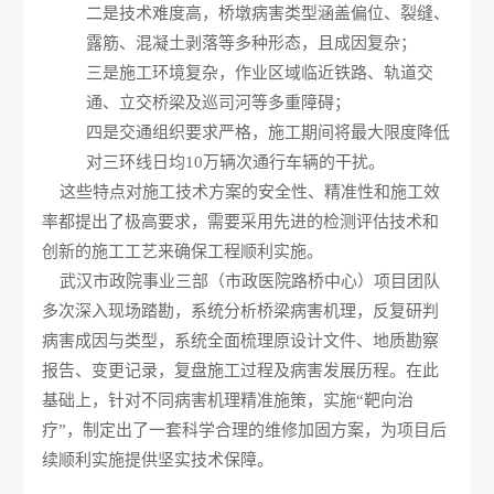
二是技术难度高，桥墩病害类型涵盖偏位、裂缝、
露筋、混凝土剥落等多种形态，且成因复杂；
三是施工环境复杂，作业区域临近铁路、轨道交
通、立交桥梁及巡司河等多重障碍；
四是交通组织要求严格，施工期间将最大限度降低
对三环线日均10万辆次通行车辆的干扰。
这些特点对施工技术方案的安全性、精准性和施工效
率都提出了极高要求，需要采用先进的检测评估技术和
创新的施工工艺来确保工程顺利实施。
武汉市政院事业三部（市政医院路桥中心）项目团队
多次深入现场踏勘，系统分析桥梁病害机理，反复研判
病害成因与类型，系统全面梳理原设计文件、地质勘察
报告、变更记录，复盘施工过程及病害发展历程。在此
基础上，针对不同病害机理精准施策，实施“靶向治
疗”，制定出了一套科学合理的维修加固方案，为项目后
续顺利实施提供坚实技术保障。